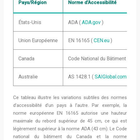
Pays/Région
Norme d’Accessibilité
États-Unis
ADA (
ADA.gov
)
Union Européenne
EN 16165 (
CEN.eu
)
Canada
Code National du Bâtiment (
nrca
Australie
AS 1428.1 (
SAIGlobal.com
)
Ce tableau illustre les variations subtiles des normes
d’accessibilité d’un pays à l’autre. Par exemple, la
norme européenne EN 16165 autorise une hauteur
maximale du rebord supérieur de 45 cm, ce qui est
légèrement supérieur à la norme ADA (43 cm). Le Code
national du bâtiment du Canada et la norme