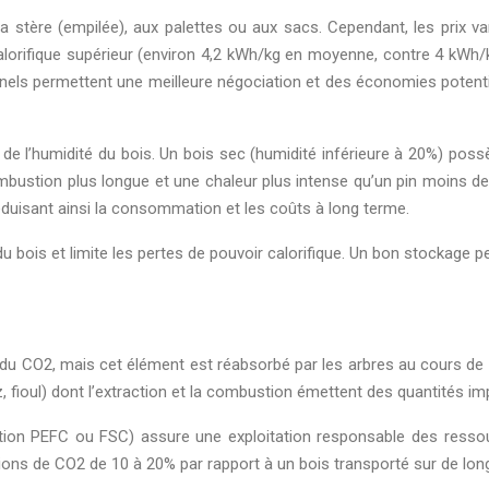
 stère (empilée), aux palettes ou aux sacs. Cependant, les prix varie
lorifique supérieur (environ 4,2 kWh/kg en moyenne, contre 4 kWh/kg p
nels permettent une meilleure négociation et des économies potent
e l’humidité du bois. Un bois sec (humidité inférieure à 20%) possè
ustion plus longue et une chaleur plus intense qu’un pin moins de
duisant ainsi la consommation et les coûts à long terme.
du bois et limite les pertes de pouvoir calorifique. Un bon stockage
 CO2, mais cet élément est réabsorbé par les arbres au cours de leur
, fioul) dont l’extraction et la combustion émettent des quantités i
ation PEFC ou FSC) assure une exploitation responsable des ressour
ssions de CO2 de 10 à 20% par rapport à un bois transporté sur de lo