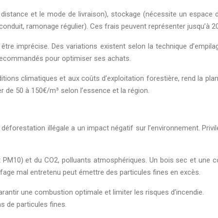
 distance et le mode de livraison), stockage (nécessite un espace dé
onduit, ramonage régulier). Ces frais peuvent représenter jusqu’à 20
tre imprécise. Des variations existent selon la technique d’empilag
c recommandés pour optimiser ses achats.
ditions climatiques et aux coûts d’exploitation forestière, rend la pl
ier de 50 à 150€/m³ selon l’essence et la région.
la déforestation illégale a un impact négatif sur l’environnement. Pri
t PM10) et du CO2, polluants atmosphériques. Un bois sec et une c
age mal entretenu peut émettre des particules fines en excès.
antir une combustion optimale et limiter les risques d’incendie.
s de particules fines.